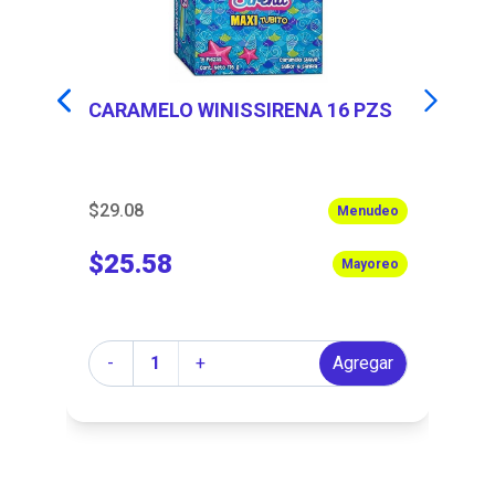
4
CARAMELO WINISSIRENA 16 PZS
P
$29.08
$7
eo
Menudeo
$25.58
$
eo
Mayoreo
Cantidad
Ca
r
-
+
Agregar