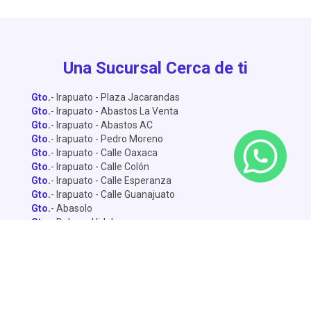
Una Sucursal Cerca de ti
Gto.
- Irapuato - Plaza Jacarandas
Gto.
- Irapuato - Abastos La Venta
Gto.
- Irapuato - Abastos AC
Gto.
- Irapuato - Pedro Moreno
Gto.
- Irapuato - Calle Oaxaca
Gto.
- Irapuato - Calle Colón
Gto.
- Irapuato - Calle Esperanza
Gto.
- Irapuato - Calle Guanajuato
Gto.
- Abasolo
Gto.
- Dolores Hidalgo
Gto.
- León - Central de Abastos
Gto.
- León - Miguel Alemán
Gto.
- León - Lopez Mateo
Gto.
- Celaya
Gto.
- Salamanca - Sánchez Torrado
Gto.
- Salamanca - Francisco Villa