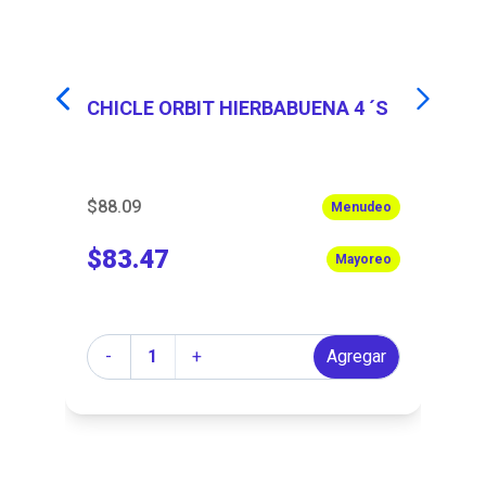
CHICLE ORBIT HIERBABUENA 4 ´S
CH
$88.09
$8
eo
Menudeo
$83.47
$
eo
Mayoreo
Cantidad
Ca
r
-
+
Agregar