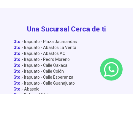
Una Sucursal Cerca de ti
Gto.
- Irapuato - Plaza Jacarandas
Gto.
- Irapuato - Abastos La Venta
Gto.
- Irapuato - Abastos AC
Gto.
- Irapuato - Pedro Moreno
Gto.
- Irapuato - Calle Oaxaca
Gto.
- Irapuato - Calle Colón
Gto.
- Irapuato - Calle Esperanza
Gto.
- Irapuato - Calle Guanajuato
Gto.
- Abasolo
Gto.
- Dolores Hidalgo
Gto.
- León - Central de Abastos
Gto.
- León - Miguel Alemán
Gto.
- León - Lopez Mateo
Gto.
- Celaya
Gto.
- Salamanca - Sánchez Torrado
Gto.
- Salamanca - Francisco Villa