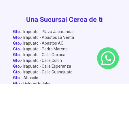
Una Sucursal Cerca de ti
Gto.
- Irapuato - Plaza Jacarandas
Gto.
- Irapuato - Abastos La Venta
Gto.
- Irapuato - Abastos AC
Gto.
- Irapuato - Pedro Moreno
Gto.
- Irapuato - Calle Oaxaca
Gto.
- Irapuato - Calle Colón
Gto.
- Irapuato - Calle Esperanza
Gto.
- Irapuato - Calle Guanajuato
Gto.
- Abasolo
Gto.
- Dolores Hidalgo
Gto.
- León - Central de Abastos
Gto.
- León - Miguel Alemán
Gto.
- León - Lopez Mateo
Gto.
- Celaya
Gto.
- Salamanca - Sánchez Torrado
Gto.
- Salamanca - Francisco Villa
Gto.
- San Miguel de Allende