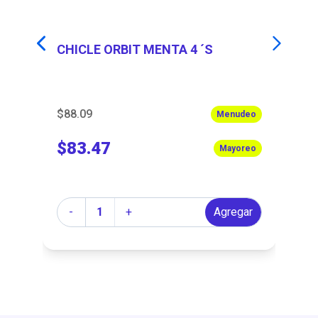
CHICLE ORBIT MENTA 4 ´S
CH
$88.09
$8
eo
Menudeo
$83.47
$
eo
Mayoreo
Cantidad
Ca
r
-
+
Agregar