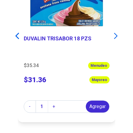
DUVALIN TRISABOR 18 PZS
C
$35.34
$1
Menudeo
$31.36
$
Mayoreo
Cantidad
Ca
r
-
+
Agregar