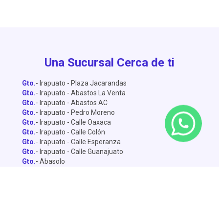
Una Sucursal Cerca de ti
Gto.
- Irapuato - Plaza Jacarandas
Gto.
- Irapuato - Abastos La Venta
Gto.
- Irapuato - Abastos AC
Gto.
- Irapuato - Pedro Moreno
Gto.
- Irapuato - Calle Oaxaca
Gto.
- Irapuato - Calle Colón
Gto.
- Irapuato - Calle Esperanza
Gto.
- Irapuato - Calle Guanajuato
Gto.
- Abasolo
Gto.
- Dolores Hidalgo
Gto.
- León - Central de Abastos
Gto.
- León - Miguel Alemán
Gto.
- León - Lopez Mateo
Gto.
- Celaya