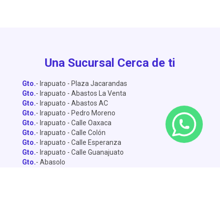
Una Sucursal Cerca de ti
Gto.
- Irapuato - Plaza Jacarandas
Gto.
- Irapuato - Abastos La Venta
Gto.
- Irapuato - Abastos AC
Gto.
- Irapuato - Pedro Moreno
Gto.
- Irapuato - Calle Oaxaca
Gto.
- Irapuato - Calle Colón
Gto.
- Irapuato - Calle Esperanza
Gto.
- Irapuato - Calle Guanajuato
Gto.
- Abasolo
Gto.
- Dolores Hidalgo
Gto.
- León - Central de Abastos
Gto.
- León - Miguel Alemán
Gto.
- León - Lopez Mateo
Gto.
- Celaya