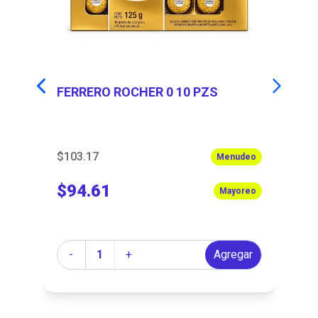
FERRERO ROCHER 0 10 PZS
C
P
$103.17
$1
eo
Menudeo
$94.61
$
eo
Mayoreo
Cantidad
Ca
r
-
+
Agregar