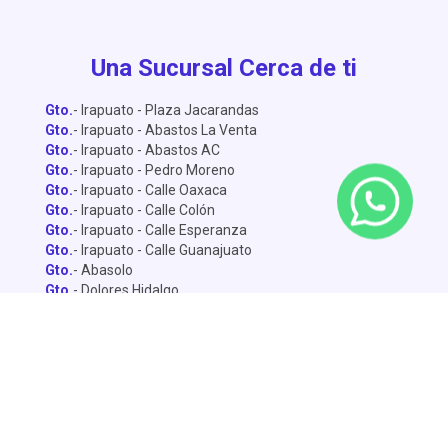
Una Sucursal Cerca de ti
Gto.
- Irapuato - Plaza Jacarandas
Gto.
- Irapuato - Abastos La Venta
Gto.
- Irapuato - Abastos AC
Gto.
- Irapuato - Pedro Moreno
Gto.
- Irapuato - Calle Oaxaca
Gto.
- Irapuato - Calle Colón
Gto.
- Irapuato - Calle Esperanza
Gto.
- Irapuato - Calle Guanajuato
Gto.
- Abasolo
Gto.
- Dolores Hidalgo
Gto.
- León - Central de Abastos
Gto.
- León - Miguel Alemán
Gto.
- León - Lopez Mateo
Gto.
- Celaya
Gto.
- Salamanca - Sánchez Torrado
Gto.
- Salamanca - Francisco Villa
Gto.
- San Miguel de Allende