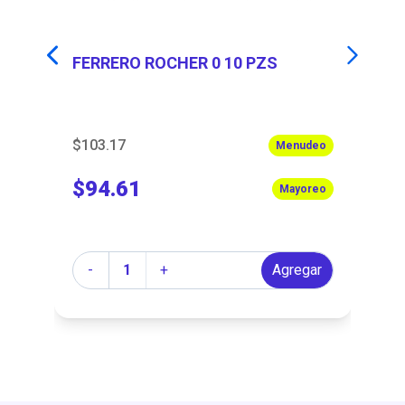
FERRERO ROCHER 0 10 PZS
C
P
$103.17
$1
eo
Menudeo
$94.61
$
eo
Mayoreo
Cantidad
Ca
r
-
+
Agregar