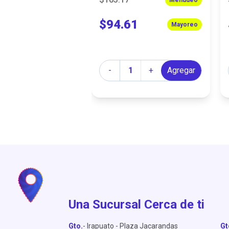
$94.61
Mayoreo
Cantidad
-
+
Agregar
Una Sucursal Cerca de ti
Gto.
- Irapuato - Plaza Jacarandas
Gt