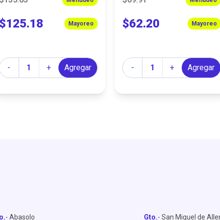
$125.18
$62.20
Mayoreo
Mayoreo
Cantidad
Cantidad
-
+
Agregar
-
+
Agregar
o.
- Abasolo
Gto.
- San Miguel de All