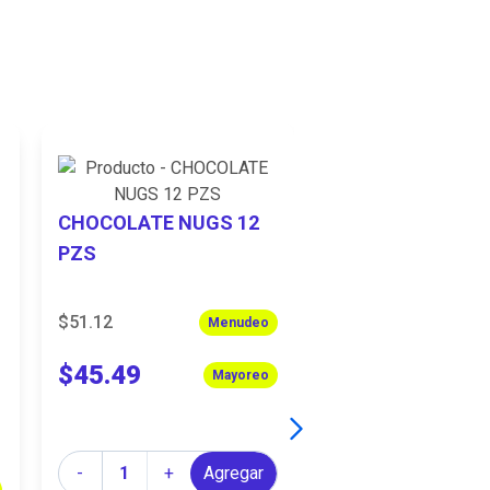
CHOCOLATE NUGS 12
CHOCO GALLETI
PZS
PZS
$51.12
$46.53
Menudeo
$45.49
$41.34
Mayoreo
Cantidad
Cantidad
-
+
Agregar
-
+
A