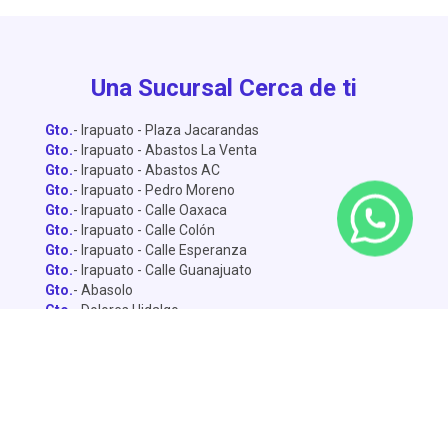
Una Sucursal Cerca de ti
Gto.
- Irapuato - Plaza Jacarandas
Gto.
- Irapuato - Abastos La Venta
Gto.
- Irapuato - Abastos AC
Gto.
- Irapuato - Pedro Moreno
Gto.
- Irapuato - Calle Oaxaca
Gto.
- Irapuato - Calle Colón
Gto.
- Irapuato - Calle Esperanza
Gto.
- Irapuato - Calle Guanajuato
Gto.
- Abasolo
Gto.
- Dolores Hidalgo
Gto.
- León - Central de Abastos
Gto.
- León - Miguel Alemán
Gto.
- León - Lopez Mateo
Gto.
- Celaya
Gto.
- Salamanca - Sánchez Torrado
Gto.
- Salamanca - Francisco Villa