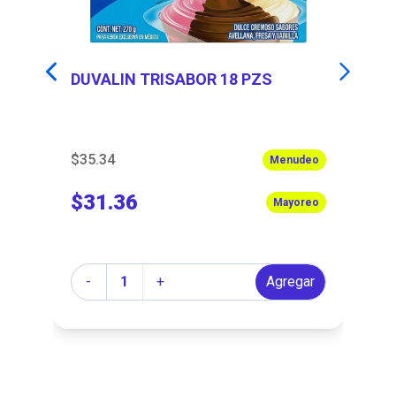
DUVALIN TRISABOR 18 PZS
C
$35.34
$1
Menudeo
$31.36
$
Mayoreo
Cantidad
Ca
r
-
+
Agregar