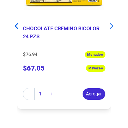
CHOCOLATE CREMINO BICOLOR
M
24 PZS
$76.94
$7
eo
Menudeo
$67.05
$
eo
Mayoreo
Cantidad
Ca
r
-
+
Agregar