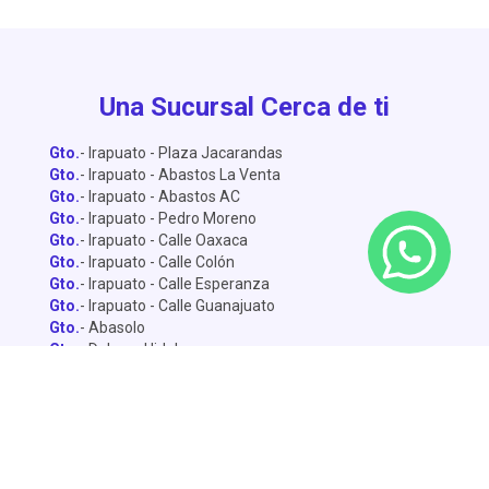
Una Sucursal Cerca de ti
Gto.
- Irapuato - Plaza Jacarandas
Gto.
- Irapuato - Abastos La Venta
Gto.
- Irapuato - Abastos AC
Gto.
- Irapuato - Pedro Moreno
Gto.
- Irapuato - Calle Oaxaca
Gto.
- Irapuato - Calle Colón
Gto.
- Irapuato - Calle Esperanza
Gto.
- Irapuato - Calle Guanajuato
Gto.
- Abasolo
Gto.
- Dolores Hidalgo
Gto.
- León - Central de Abastos
Gto.
- León - Miguel Alemán
Gto.
- León - Lopez Mateo
Gto.
- Celaya
Gto.
- Salamanca - Sánchez Torrado
Gto.
- Salamanca - Francisco Villa