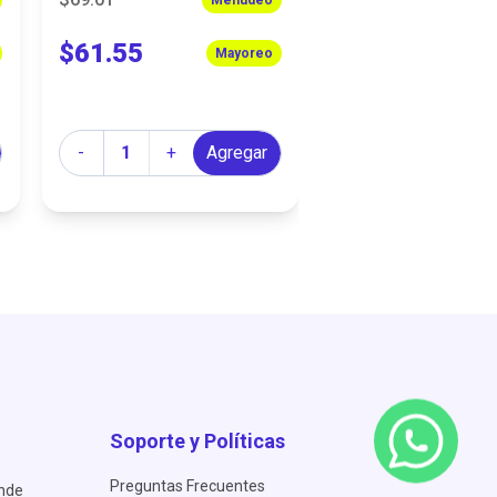
$61.55
$62.20
Mayoreo
Cantidad
Cantidad
-
+
Agregar
-
+
A
Soporte y Políticas
Preguntas Frecuentes
ende