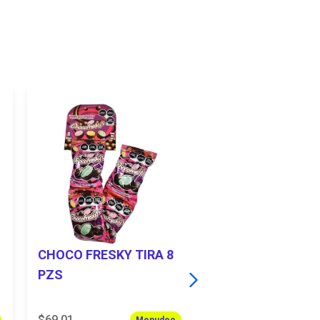
CHOCO FRESKY TIRA 8
CHOCOLATE RAN
PZS
PZS
$69.01
$69.91
Menudeo