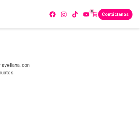
0
Contáctanos
 avellana, con
huates.
: