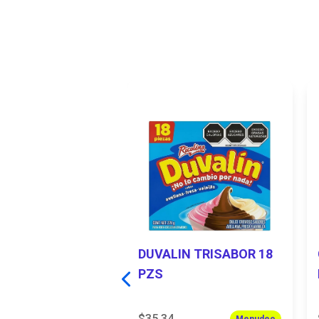
OLATE
JOS TURIN
ock
DUVALIN TRISABOR 18
PZS
ad
+
Agregar
$35.34
Menudeo