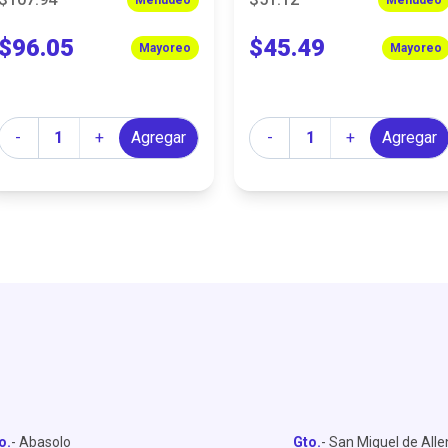
$96.05
$45.49
Mayoreo
Mayoreo
Cantidad
Cantidad
-
+
Agregar
-
+
Agregar
o.
- Abasolo
Gto.
- San Miguel de All