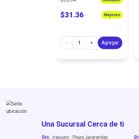
$31.36
Mayoreo
Cantidad
-
+
Agregar
Una Sucursal Cerca de ti
Gto.
- Irapuato - Plaza Jacarandas
Gt