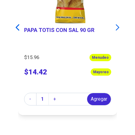
PAPA TOTIS CON SAL 90 GR
C
$15.96
$1
eo
Menudeo
$14.42
$
eo
Mayoreo
Cantidad
Ca
r
-
+
Agregar