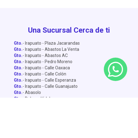
Una Sucursal Cerca de ti
Gto.
- Irapuato - Plaza Jacarandas
Gto.
- Irapuato - Abastos La Venta
Gto.
- Irapuato - Abastos AC
Gto.
- Irapuato - Pedro Moreno
Gto.
- Irapuato - Calle Oaxaca
Gto.
- Irapuato - Calle Colón
Gto.
- Irapuato - Calle Esperanza
Gto.
- Irapuato - Calle Guanajuato
Gto.
- Abasolo
Gto.
- Dolores Hidalgo
Gto.
- León - Central de Abastos
Gto.
- León - Miguel Alemán
Gto.
- León - Lopez Mateo
Gto.
- Celaya
Gto.
- Salamanca - Sánchez Torrado
Gto.
- Salamanca - Francisco Villa