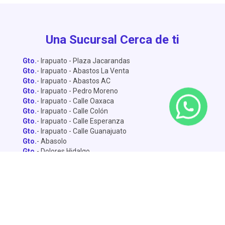
Una Sucursal Cerca de ti
Gto.
- Irapuato - Plaza Jacarandas
Gto.
- Irapuato - Abastos La Venta
Gto.
- Irapuato - Abastos AC
Gto.
- Irapuato - Pedro Moreno
Gto.
- Irapuato - Calle Oaxaca
Gto.
- Irapuato - Calle Colón
Gto.
- Irapuato - Calle Esperanza
Gto.
- Irapuato - Calle Guanajuato
Gto.
- Abasolo
Gto.
- Dolores Hidalgo
Gto.
- León - Central de Abastos
Gto.
- León - Miguel Alemán
Gto.
- León - Lopez Mateo
Gto.
- Celaya
Gto.
- Salamanca - Sánchez Torrado
Gto.
- Salamanca - Francisco Villa
Gto.
- San Miguel de Allende