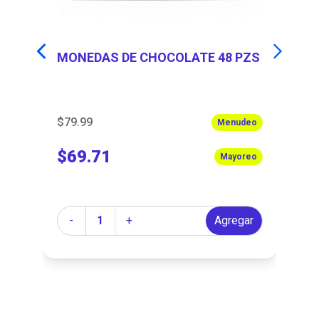
6
MONEDAS DE CHOCOLATE 48 PZS
C
$3
$79.99
$2
eo
Menudeo
$69.71
$3
eo
Mayoreo
$
Cantidad
Ca
r
-
+
Agregar