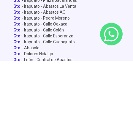
Gto.
- Irapuato - Plaza Jacarandas
Gto.
- Irapuato - Abastos La Venta
Gto.
- Irapuato - Abastos AC
Gto.
- Irapuato - Pedro Moreno
Gto.
- Irapuato - Calle Oaxaca
Gto.
- Irapuato - Calle Colón
Gto.
- Irapuato - Calle Esperanza
Gto.
- Irapuato - Calle Guanajuato
Gto.
- Abasolo
Gto.
- Dolores Hidalgo
Gto.
- León - Central de Abastos
Gto.
- León - Miguel Alemán
Gto.
- León - Lopez Mateo
Gto.
- Celaya
Gto.
- Salamanca - Sánchez Torrado
Gto.
- Salamanca - Francisco Villa
Gto.
- San Miguel de Allende
Gto.
- Silao
Gto.
- Penjamo
Queretaro
- Pie de la Cuesta
Queretaro
- Av. De la Luz
Querétaro
- Central de Abastos
Dolores
- Calle Yucatán