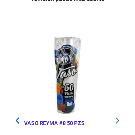
25
VASO REYMA #8 50 PZS
B
25