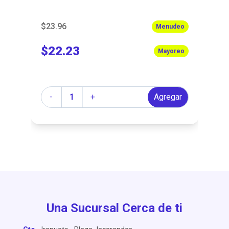
$23.96
$6
Menudeo
$22.23
$
Mayoreo
Cantidad
Ca
r
-
+
Agregar
Una Sucursal Cerca de ti