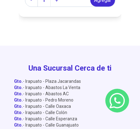
r
-
+
Agregar
Una Sucursal Cerca de ti
Gto.
- Irapuato - Plaza Jacarandas
Gto.
- Irapuato - Abastos La Venta
Gto.
- Irapuato - Abastos AC
Gto.
- Irapuato - Pedro Moreno
Gto.
- Irapuato - Calle Oaxaca
Gto.
- Irapuato - Calle Colón
Gto.
- Irapuato - Calle Esperanza
Gto.
- Irapuato - Calle Guanajuato
Gto.
- Abasolo
Gto.
- Dolores Hidalgo