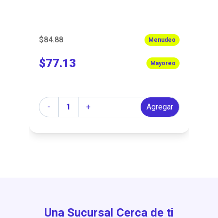
$84.88
$5
eo
Menudeo
$77.13
$
eo
Mayoreo
Cantidad
Ca
r
-
+
Agregar
Una Sucursal Cerca de ti