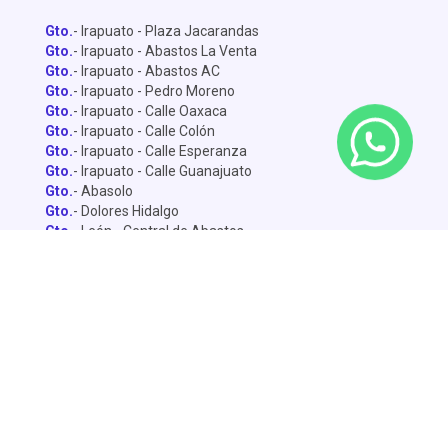
Gto.
- Irapuato - Plaza Jacarandas
Gto.
- Irapuato - Abastos La Venta
Gto.
- Irapuato - Abastos AC
Gto.
- Irapuato - Pedro Moreno
Gto.
- Irapuato - Calle Oaxaca
Gto.
- Irapuato - Calle Colón
Gto.
- Irapuato - Calle Esperanza
Gto.
- Irapuato - Calle Guanajuato
Gto.
- Abasolo
Gto.
- Dolores Hidalgo
Gto.
- León - Central de Abastos
Gto.
- León - Miguel Alemán
Gto.
- León - Lopez Mateo
Gto.
- Celaya
Gto.
- Salamanca - Sánchez Torrado
Gto.
- Salamanca - Francisco Villa
Gto.
- San Miguel de Allende
Gto.
- Silao
Gto.
- Penjamo
Queretaro
- Pie de la Cuesta
Queretaro
- Av. De la Luz