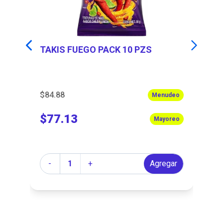
TAKIS FUEGO PACK 10 PZS
RE
$84.88
$5
eo
Menudeo
$77.13
$
eo
Mayoreo
Cantidad
Ca
r
-
+
Agregar