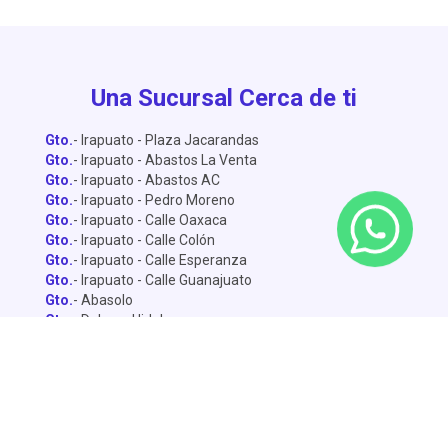
Una Sucursal Cerca de ti
Gto.
- Irapuato - Plaza Jacarandas
Gto.
- Irapuato - Abastos La Venta
Gto.
- Irapuato - Abastos AC
Gto.
- Irapuato - Pedro Moreno
Gto.
- Irapuato - Calle Oaxaca
Gto.
- Irapuato - Calle Colón
Gto.
- Irapuato - Calle Esperanza
Gto.
- Irapuato - Calle Guanajuato
Gto.
- Abasolo
Gto.
- Dolores Hidalgo
Gto.
- León - Central de Abastos
Gto.
- León - Miguel Alemán
Gto.
- León - Lopez Mateo
Gto.
- Celaya
Gto.
- Salamanca - Sánchez Torrado
Gto.
- Salamanca - Francisco Villa