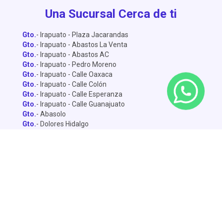
Una Sucursal Cerca de ti
Gto.
- Irapuato - Plaza Jacarandas
Gto.
- Irapuato - Abastos La Venta
Gto.
- Irapuato - Abastos AC
Gto.
- Irapuato - Pedro Moreno
Gto.
- Irapuato - Calle Oaxaca
Gto.
- Irapuato - Calle Colón
Gto.
- Irapuato - Calle Esperanza
Gto.
- Irapuato - Calle Guanajuato
Gto.
- Abasolo
Gto.
- Dolores Hidalgo
Gto.
- León - Central de Abastos
Gto.
- León - Miguel Alemán
Gto.
- León - Lopez Mateo
Gto.
- Celaya
Gto.
- Salamanca - Sánchez Torrado
Gto.
- Salamanca - Francisco Villa
Gto.
- San Miguel de Allende
Gto.
- Silao
Gto.
- Penjamo