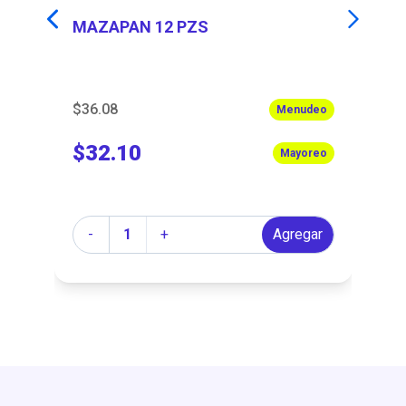
MAZAPAN 12 PZS
M
$36.08
$8
Menudeo
$32.10
$
Mayoreo
Cantidad
Ca
r
-
+
Agregar