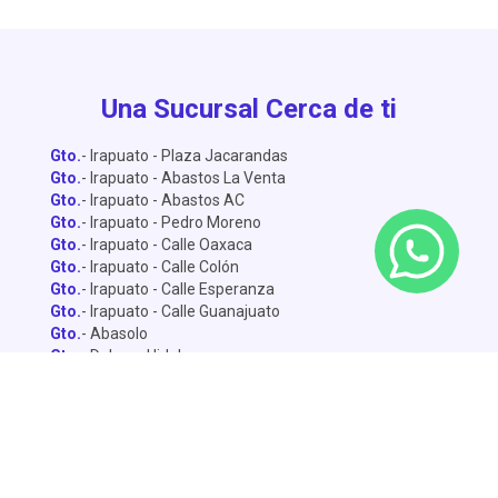
Una Sucursal Cerca de ti
Gto.
- Irapuato - Plaza Jacarandas
Gto.
- Irapuato - Abastos La Venta
Gto.
- Irapuato - Abastos AC
Gto.
- Irapuato - Pedro Moreno
Gto.
- Irapuato - Calle Oaxaca
Gto.
- Irapuato - Calle Colón
Gto.
- Irapuato - Calle Esperanza
Gto.
- Irapuato - Calle Guanajuato
Gto.
- Abasolo
Gto.
- Dolores Hidalgo
Gto.
- León - Central de Abastos
Gto.
- León - Miguel Alemán
Gto.
- León - Lopez Mateo
Gto.
- Celaya
Gto.
- Salamanca - Sánchez Torrado
Gto.
- Salamanca - Francisco Villa