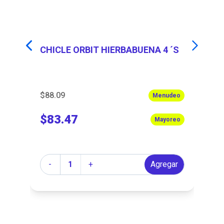
CHICLE ORBIT HIERBABUENA 4 ´S
CH
$88.09
$8
eo
Menudeo
$83.47
$
eo
Mayoreo
Cantidad
Ca
r
-
+
Agregar