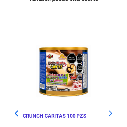
A
CRUNCH CARITAS 100 PZS
C