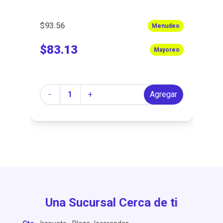
$93.56
$7
Menudeo
$83.13
$
Mayoreo
Cantidad
Ca
r
-
+
Agregar
Una Sucursal Cerca de ti