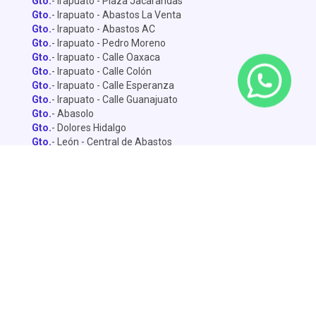
Gto.
- Irapuato - Plaza Jacarandas
Gto.
- Irapuato - Abastos La Venta
Gto.
- Irapuato - Abastos AC
Gto.
- Irapuato - Pedro Moreno
Gto.
- Irapuato - Calle Oaxaca
Gto.
- Irapuato - Calle Colón
Gto.
- Irapuato - Calle Esperanza
Gto.
- Irapuato - Calle Guanajuato
Gto.
- Abasolo
Gto.
- Dolores Hidalgo
Gto.
- León - Central de Abastos
Gto.
- León - Miguel Alemán
Gto.
- León - Lopez Mateo
Gto.
- Celaya
Gto.
- Salamanca - Sánchez Torrado
Gto.
- Salamanca - Francisco Villa
Gto.
- San Miguel de Allende
Gto.
- Silao
Gto.
- Penjamo
Queretaro
- Pie de la Cuesta
Queretaro
- Av. De la Luz
Querétaro
- Central de Abastos
Dolores
- Calle Yucatán