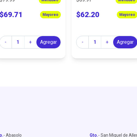
$69.71
$62.20
Mayoreo
Mayoreo
Cantidad
Cantidad
-
+
Agregar
-
+
Agregar
o.
- Abasolo
Gto.
- San Miguel de All