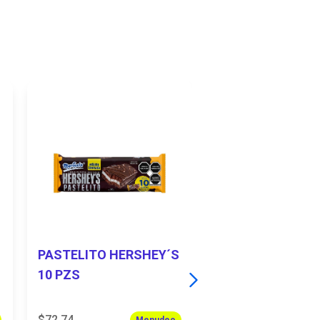
PASTELITO HERSHEY´S
NUCITA
10 PZS
FRESA/VAINILLA
PZS
$72.74
$30.35
Menudeo