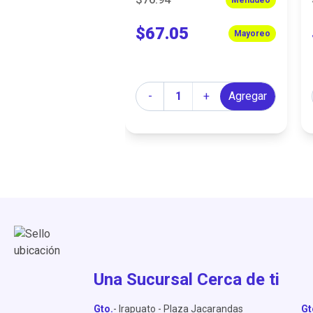
$67.05
Mayoreo
Cantidad
-
+
Agregar
Una Sucursal Cerca de ti
Gto.
- Irapuato - Plaza Jacarandas
Gt