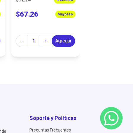
$67.26
$26.45
Mayoreo
Cantidad
Cantidad
-
+
Agregar
-
+
A
Soporte y Políticas
Preguntas Frecuentes
ende