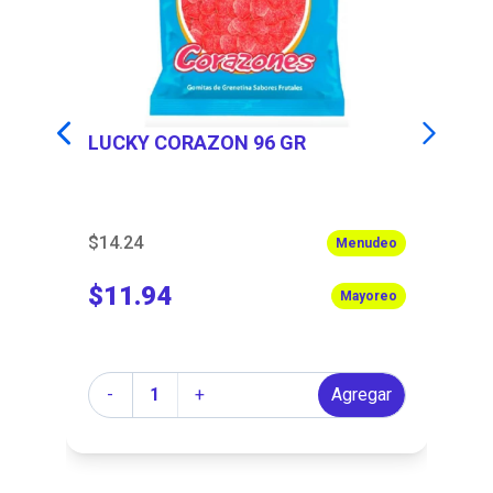
LUCKY CORAZON 96 GR
L
$14.24
$1
eo
Menudeo
$11.94
$
eo
Mayoreo
Cantidad
Ca
r
-
+
Agregar