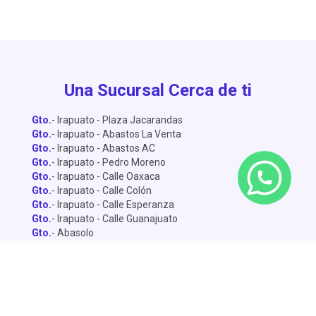
Una Sucursal Cerca de ti
Gto.
- Irapuato - Plaza Jacarandas
Gto.
- Irapuato - Abastos La Venta
Gto.
- Irapuato - Abastos AC
Gto.
- Irapuato - Pedro Moreno
Gto.
- Irapuato - Calle Oaxaca
Gto.
- Irapuato - Calle Colón
Gto.
- Irapuato - Calle Esperanza
Gto.
- Irapuato - Calle Guanajuato
Gto.
- Abasolo
Gto.
- Dolores Hidalgo
Gto.
- León - Central de Abastos
Gto.
- León - Miguel Alemán
Gto.
- León - Lopez Mateo
Gto.
- Celaya