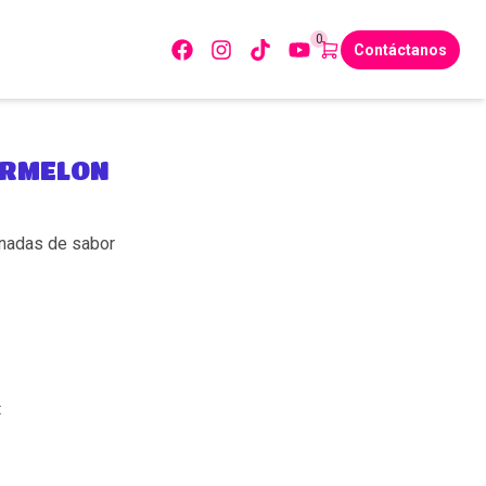
0
Contáctanos
ERMELON
anadas de sabor
: