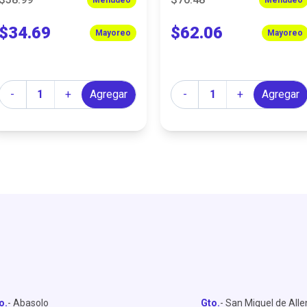
$34.69
$62.06
Mayoreo
Mayoreo
Cantidad
Cantidad
-
+
Agregar
-
+
Agregar
o.
- Abasolo
Gto.
- San Miguel de All