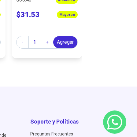
$31.53
Mayoreo
Cantidad
-
+
Agregar
Soporte y Políticas
Preguntas Frecuentes
ende