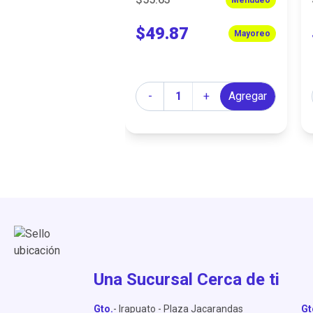
$49.87
Mayoreo
Cantidad
-
+
Agregar
Una Sucursal Cerca de ti
Gto.
- Irapuato - Plaza Jacarandas
Gt