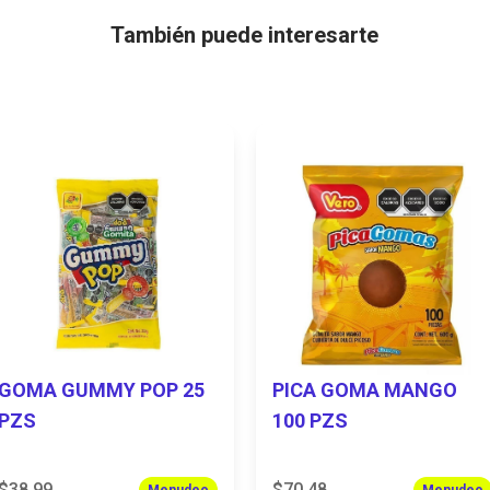
También puede interesarte
GOMA GUMMY POP 25
PICA GOMA MANGO
PZS
100 PZS
$38.99
$70.48
Menudeo
Menudeo