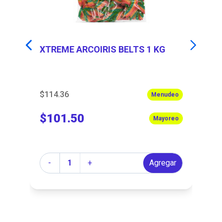
XTREME ARCOIRIS BELTS 1 KG
M
$114.36
$5
eo
Menudeo
$101.50
$
eo
Mayoreo
Cantidad
Ca
r
-
+
Agregar