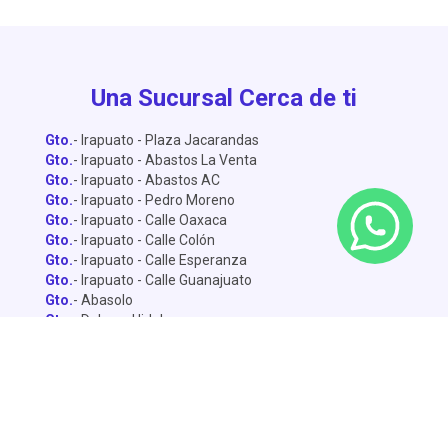
Una Sucursal Cerca de ti
Gto.
- Irapuato - Plaza Jacarandas
Gto.
- Irapuato - Abastos La Venta
Gto.
- Irapuato - Abastos AC
Gto.
- Irapuato - Pedro Moreno
Gto.
- Irapuato - Calle Oaxaca
Gto.
- Irapuato - Calle Colón
Gto.
- Irapuato - Calle Esperanza
Gto.
- Irapuato - Calle Guanajuato
Gto.
- Abasolo
Gto.
- Dolores Hidalgo
Gto.
- León - Central de Abastos
Gto.
- León - Miguel Alemán
Gto.
- León - Lopez Mateo
Gto.
- Celaya
Gto.
- Salamanca - Sánchez Torrado
Gto.
- Salamanca - Francisco Villa