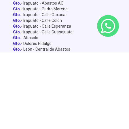
Gto.
- Irapuato - Abastos AC
Gto.
- Irapuato - Pedro Moreno
Gto.
- Irapuato - Calle Oaxaca
Gto.
- Irapuato - Calle Colón
Gto.
- Irapuato - Calle Esperanza
Gto.
- Irapuato - Calle Guanajuato
Gto.
- Abasolo
Gto.
- Dolores Hidalgo
Gto.
- León - Central de Abastos
Gto.
- León - Miguel Alemán
Gto.
- León - Lopez Mateo
Gto.
- Celaya
Gto.
- Salamanca - Sánchez Torrado
Gto.
- Salamanca - Francisco Villa
Gto.
- San Miguel de Allende
Gto.
- Silao
Gto.
- Penjamo
Queretaro
- Pie de la Cuesta
Queretaro
- Av. De la Luz
Querétaro
- Central de Abastos
Dolores
- Calle Yucatán
Dolores
- Avenida Sur