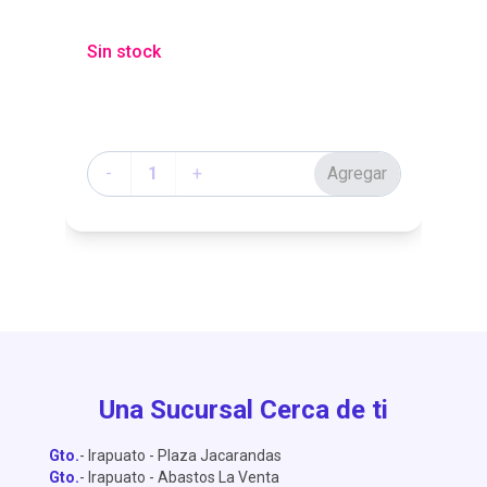
$9
Sin stock
$
Cantidad
Ca
r
-
+
Agregar
Una Sucursal Cerca de ti
Gto.
- Irapuato - Plaza Jacarandas
Gto.
- Irapuato - Abastos La Venta