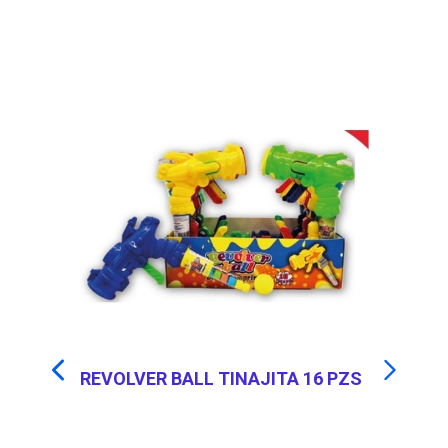
REVOLVER BALL TINAJITA 16 PZS
B
TI