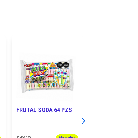
FRUTAL SODA 64 PZS
HUEVO CHOCO
UNICORNIO 24 P
$48.23
$161.01
Menudeo