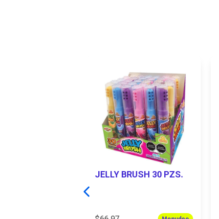
TA ELASTICAS
S
ock
JELLY BRUSH 30 PZS.
ad
+
Agregar
$66.97
Menudeo