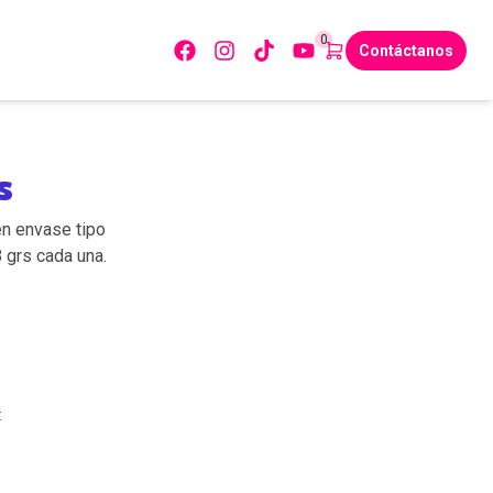
0
Contáctanos
S
en envase tipo
 grs cada una.
: