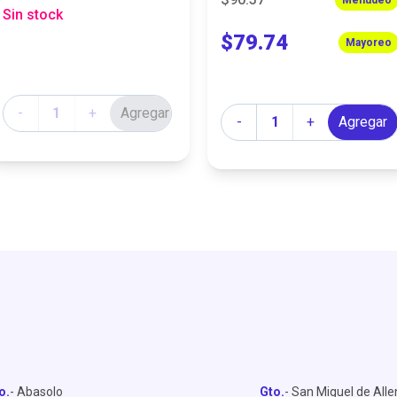
Sin stock
$79.74
Mayoreo
Cantidad
-
+
Agregar
Cantidad
-
+
Agregar
o.
- Abasolo
Gto.
- San Miguel de All