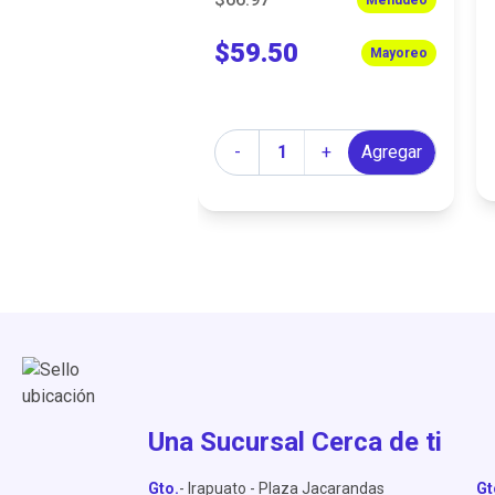
$59.50
Mayoreo
Cantidad
-
+
Agregar
Una Sucursal Cerca de ti
Gto.
- Irapuato - Plaza Jacarandas
Gt