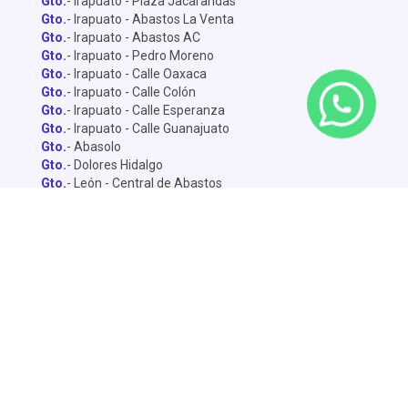
Gto.
- Irapuato - Plaza Jacarandas
Gto.
- Irapuato - Abastos La Venta
Gto.
- Irapuato - Abastos AC
Gto.
- Irapuato - Pedro Moreno
Gto.
- Irapuato - Calle Oaxaca
Gto.
- Irapuato - Calle Colón
Gto.
- Irapuato - Calle Esperanza
Gto.
- Irapuato - Calle Guanajuato
Gto.
- Abasolo
Gto.
- Dolores Hidalgo
Gto.
- León - Central de Abastos
Gto.
- León - Miguel Alemán
Gto.
- León - Lopez Mateo
Gto.
- Celaya
Gto.
- Salamanca - Sánchez Torrado
Gto.
- Salamanca - Francisco Villa
Gto.
- San Miguel de Allende
Gto.
- Silao
Gto.
- Penjamo
Queretaro
- Pie de la Cuesta
Queretaro
- Av. De la Luz
Querétaro
- Central de Abastos
Dolores
- Calle Yucatán