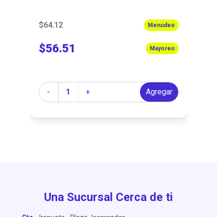
$64.12
$4
eo
Menudeo
$56.51
$
eo
Mayoreo
Cantidad
Ca
r
-
+
Agregar
Una Sucursal Cerca de ti