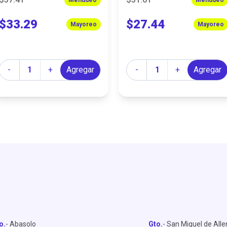
$33.29
$27.44
Mayoreo
Mayoreo
Cantidad
Cantidad
-
+
Agregar
-
+
Agregar
o.
- Abasolo
Gto.
- San Miguel de All