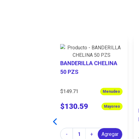
 TA-RICO
BANDERILLA CHELINA
Y 900 GR
50 PZS
$149.71
Menudeo
Menudeo
98
$130.59
Mayoreo
Mayoreo
d
Cantidad
+
Agregar
-
+
Agregar