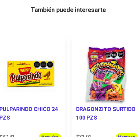
También puede interesarte
PULPARINDO CHICO 24
DRAGONZITO SURTIDO
PZS
100 PZS
$37.41
$31.01
Menudeo
Menudeo