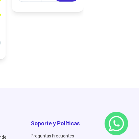
$53.93
Cantidad
-
+
A
Soporte y Políticas
Preguntas Frecuentes
ende