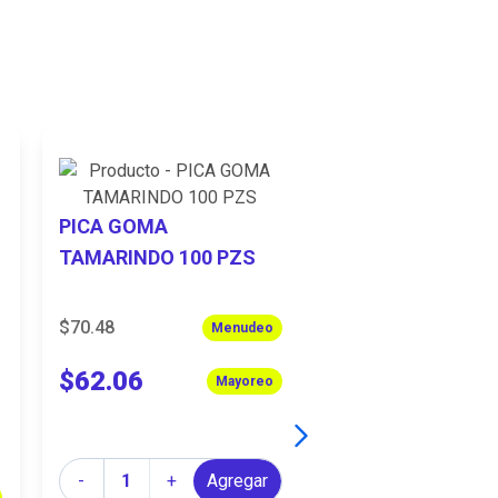
PICA GOMA
TAMARINDO 100 PZS
$70.48
Menudeo
$62.06
Mayoreo
PELON MINI
TAMARINDO 18 
Cantidad
-
+
Agregar
$58.95