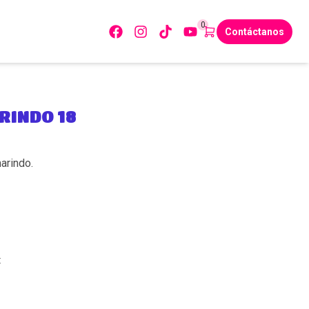
0
Contáctanos
RINDO 18
arindo.
: