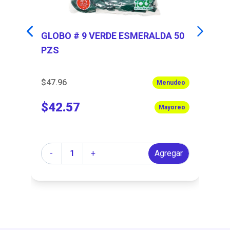
GLOBO # 9 VERDE ESMERALDA 50
PL
PZS
N
$47.96
$3
Menudeo
$42.57
$
Mayoreo
Cantidad
Ca
r
-
+
Agregar