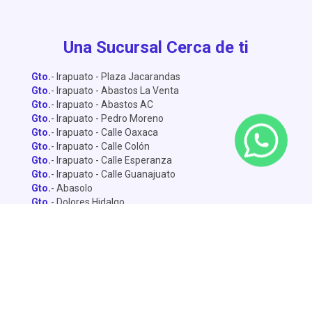
Una Sucursal Cerca de ti
Gto.
- Irapuato - Plaza Jacarandas
Gto.
- Irapuato - Abastos La Venta
Gto.
- Irapuato - Abastos AC
Gto.
- Irapuato - Pedro Moreno
Gto.
- Irapuato - Calle Oaxaca
Gto.
- Irapuato - Calle Colón
Gto.
- Irapuato - Calle Esperanza
Gto.
- Irapuato - Calle Guanajuato
Gto.
- Abasolo
Gto.
- Dolores Hidalgo
Gto.
- León - Central de Abastos
Gto.
- León - Miguel Alemán
Gto.
- León - Lopez Mateo
Gto.
- Celaya
Gto.
- Salamanca - Sánchez Torrado
Gto.
- Salamanca - Francisco Villa
Gto.
- San Miguel de Allende