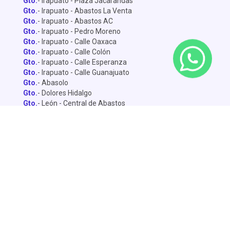
Gto.
- Irapuato - Plaza Jacarandas
Gto.
- Irapuato - Abastos La Venta
Gto.
- Irapuato - Abastos AC
Gto.
- Irapuato - Pedro Moreno
Gto.
- Irapuato - Calle Oaxaca
Gto.
- Irapuato - Calle Colón
Gto.
- Irapuato - Calle Esperanza
Gto.
- Irapuato - Calle Guanajuato
Gto.
- Abasolo
Gto.
- Dolores Hidalgo
Gto.
- León - Central de Abastos
Gto.
- León - Miguel Alemán
Gto.
- León - Lopez Mateo
Gto.
- Celaya
Gto.
- Salamanca - Sánchez Torrado
Gto.
- Salamanca - Francisco Villa
Gto.
- San Miguel de Allende
Gto.
- Silao
Gto.
- Penjamo
Queretaro
- Pie de la Cuesta
Queretaro
- Av. De la Luz
Querétaro
- Central de Abastos
Dolores
- Calle Yucatán