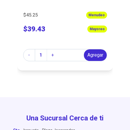
$45.25
$1
eo
Menudeo
$39.43
$
eo
Mayoreo
Cantidad
Ca
r
-
+
Agregar
Una Sucursal Cerca de ti