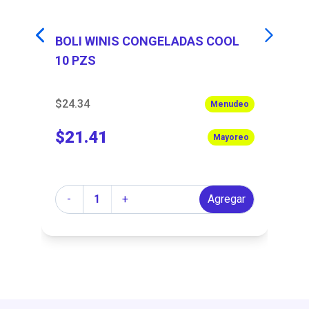
BOLI WINIS CONGELADAS COOL
B
10 PZS
1
$24.34
$2
Menudeo
$21.41
$
Mayoreo
Cantidad
Ca
r
-
+
Agregar