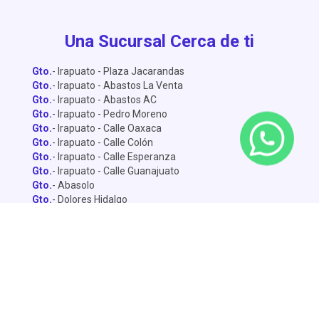
Una Sucursal Cerca de ti
Gto.
- Irapuato - Plaza Jacarandas
Gto.
- Irapuato - Abastos La Venta
Gto.
- Irapuato - Abastos AC
Gto.
- Irapuato - Pedro Moreno
Gto.
- Irapuato - Calle Oaxaca
Gto.
- Irapuato - Calle Colón
Gto.
- Irapuato - Calle Esperanza
Gto.
- Irapuato - Calle Guanajuato
Gto.
- Abasolo
Gto.
- Dolores Hidalgo
Gto.
- León - Central de Abastos
Gto.
- León - Miguel Alemán
Gto.
- León - Lopez Mateo
Gto.
- Celaya
Gto.
- Salamanca - Sánchez Torrado
Gto.
- Salamanca - Francisco Villa
Gto.
- San Miguel de Allende
Gto.
- Silao