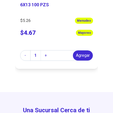
6X13 100 PZS
18
$5.26
$3
Menudeo
$4.67
$
Mayoreo
Cantidad
Ca
r
-
+
Agregar
Una Sucursal Cerca de ti