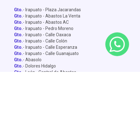
Gto.
- Irapuato - Plaza Jacarandas
Gto.
- Irapuato - Abastos La Venta
Gto.
- Irapuato - Abastos AC
Gto.
- Irapuato - Pedro Moreno
Gto.
- Irapuato - Calle Oaxaca
Gto.
- Irapuato - Calle Colón
Gto.
- Irapuato - Calle Esperanza
Gto.
- Irapuato - Calle Guanajuato
Gto.
- Abasolo
Gto.
- Dolores Hidalgo
Gto.
- León - Central de Abastos
Gto.
- León - Miguel Alemán
Gto.
- León - Lopez Mateo
Gto.
- Celaya
Gto.
- Salamanca - Sánchez Torrado
Gto.
- Salamanca - Francisco Villa
Gto.
- San Miguel de Allende
Gto.
- Silao
Gto.
- Penjamo
Queretaro
- Pie de la Cuesta
Queretaro
- Av. De la Luz