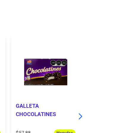
GALLETA
GALLETAS WAFE
CHOCOLATINES
VAINILLA 12 PZS
$57.88
$21.06
Menudeo