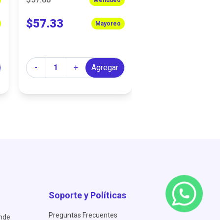
$57.33
$18.64
Mayoreo
Cantidad
Cantidad
-
+
Agregar
-
+
A
Soporte y Políticas
Preguntas Frecuentes
ende