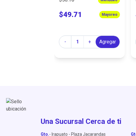
+
Agregar
$49.71
Mayoreo
Cantidad
-
+
Agregar
Una Sucursal Cerca de ti
Gto.
- Irapuato - Plaza Jacarandas
Gt