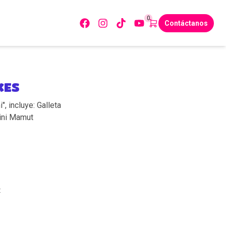
0
Contáctanos
KES
, incluye: Galleta
Mini Mamut
: