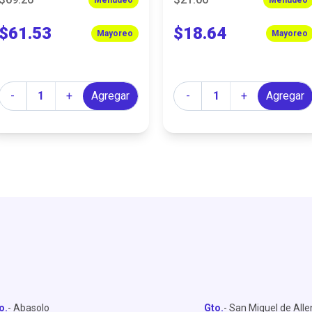
$61.53
$18.64
Mayoreo
Mayoreo
Cantidad
Cantidad
-
+
Agregar
-
+
Agregar
o.
- Abasolo
Gto.
- San Miguel de All