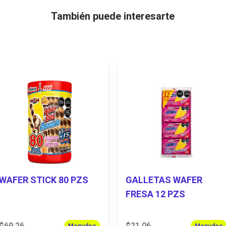
También puede interesarte
WAFER STICK 80 PZS
GALLETAS WAFER
FRESA 12 PZS
$69.26
$21.06
Menudeo
Menudeo