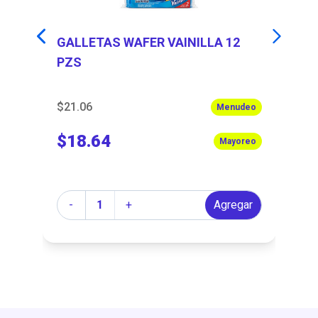
GALLETAS WAFER VAINILLA 12
G
PZS
$21.06
$3
eo
Menudeo
$18.64
$
eo
Mayoreo
Cantidad
Ca
r
-
+
Agregar