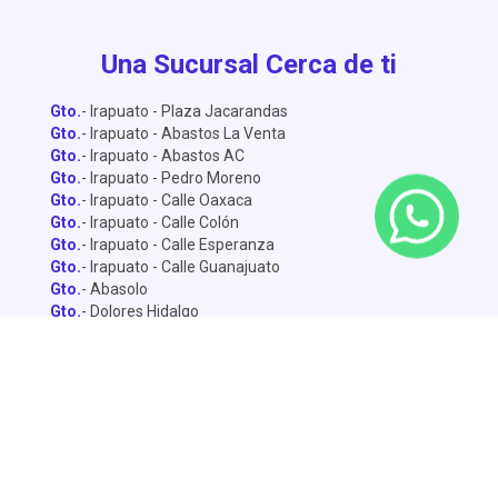
Una Sucursal Cerca de ti
Gto.
- Irapuato - Plaza Jacarandas
Gto.
- Irapuato - Abastos La Venta
Gto.
- Irapuato - Abastos AC
Gto.
- Irapuato - Pedro Moreno
Gto.
- Irapuato - Calle Oaxaca
Gto.
- Irapuato - Calle Colón
Gto.
- Irapuato - Calle Esperanza
Gto.
- Irapuato - Calle Guanajuato
Gto.
- Abasolo
Gto.
- Dolores Hidalgo
Gto.
- León - Central de Abastos
Gto.
- León - Miguel Alemán
Gto.
- León - Lopez Mateo
Gto.
- Celaya
Gto.
- Salamanca - Sánchez Torrado
Gto.
- Salamanca - Francisco Villa
Gto.
- San Miguel de Allende
Gto.
- Silao