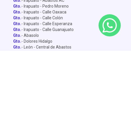
Gto.
- Irapuato - Abastos AC
Gto.
- Irapuato - Pedro Moreno
Gto.
- Irapuato - Calle Oaxaca
Gto.
- Irapuato - Calle Colón
Gto.
- Irapuato - Calle Esperanza
Gto.
- Irapuato - Calle Guanajuato
Gto.
- Abasolo
Gto.
- Dolores Hidalgo
Gto.
- León - Central de Abastos
Gto.
- León - Miguel Alemán
Gto.
- León - Lopez Mateo
Gto.
- Celaya
Gto.
- Salamanca - Sánchez Torrado
Gto.
- Salamanca - Francisco Villa
Gto.
- San Miguel de Allende
Gto.
- Silao
Gto.
- Penjamo
Queretaro
- Pie de la Cuesta
Queretaro
- Av. De la Luz
Querétaro
- Central de Abastos
Dolores
- Calle Yucatán
Dolores
- Avenida Sur
Gto.
- León - Vicente Valtierra