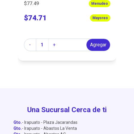
$77.49
$6
eo
Menudeo
$74.71
$
eo
Mayoreo
Cantidad
Ca
r
-
+
Agregar
Una Sucursal Cerca de ti
Gto.
- Irapuato - Plaza Jacarandas
Gto.
- Irapuato - Abastos La Venta