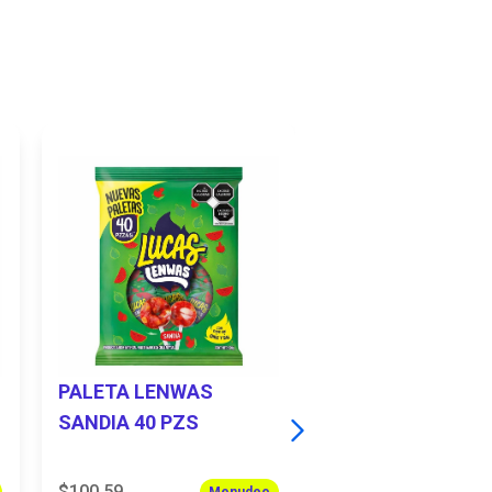
PALETA LENWAS
PALETA LENWAS 
SANDIA 40 PZS
PZS
$100.59
$146.42
Menudeo