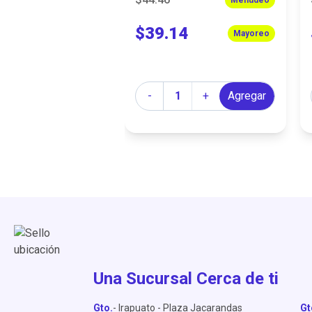
$39.14
Mayoreo
Cantidad
-
+
Agregar
Una Sucursal Cerca de ti
Gto.
- Irapuato - Plaza Jacarandas
Gt