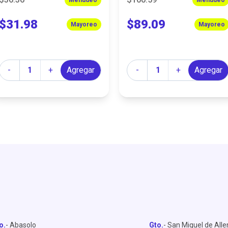
$31.98
$89.09
Mayoreo
Mayoreo
Cantidad
Cantidad
-
+
Agregar
-
+
Agregar
o.
- Abasolo
Gto.
- San Miguel de All