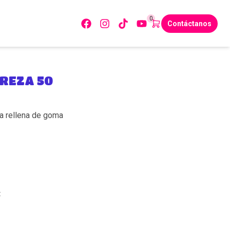
0
Contáctanos
REZA 50
a rellena de goma
: