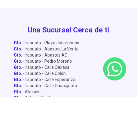
Una Sucursal Cerca de ti
Gto.
- Irapuato - Plaza Jacarandas
Gto.
- Irapuato - Abastos La Venta
Gto.
- Irapuato - Abastos AC
Gto.
- Irapuato - Pedro Moreno
Gto.
- Irapuato - Calle Oaxaca
Gto.
- Irapuato - Calle Colón
Gto.
- Irapuato - Calle Esperanza
Gto.
- Irapuato - Calle Guanajuato
Gto.
- Abasolo
Gto.
- Dolores Hidalgo
Gto.
- León - Central de Abastos
Gto.
- León - Miguel Alemán
Gto.
- León - Lopez Mateo
Gto.
- Celaya
Gto.
- Salamanca - Sánchez Torrado
Gto.
- Salamanca - Francisco Villa