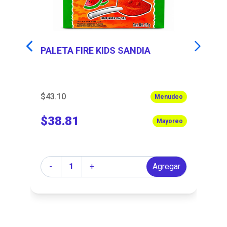
ZS
PALETA FIRE KIDS SANDIA
P
$43.10
$4
eo
Menudeo
$38.81
$
eo
Mayoreo
Cantidad
Ca
r
-
+
Agregar