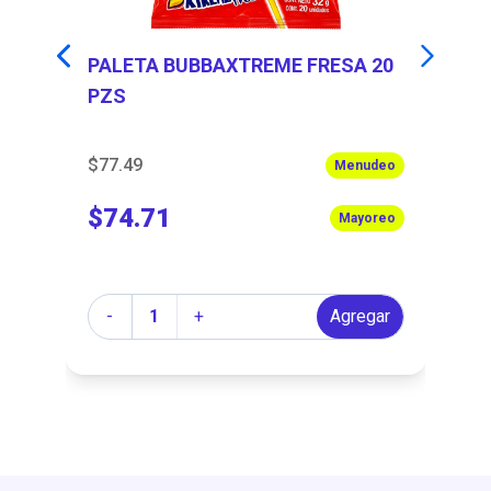
PALETA BUBBAXTREME FRESA 20
P
PZS
$77.49
$6
eo
Menudeo
$74.71
$
eo
Mayoreo
Cantidad
Ca
r
-
+
Agregar