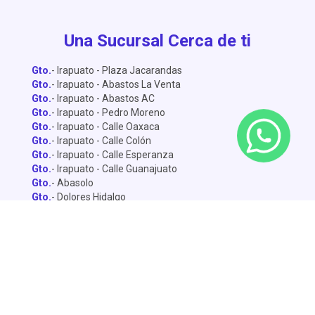
Una Sucursal Cerca de ti
Gto.
- Irapuato - Plaza Jacarandas
Gto.
- Irapuato - Abastos La Venta
Gto.
- Irapuato - Abastos AC
Gto.
- Irapuato - Pedro Moreno
Gto.
- Irapuato - Calle Oaxaca
Gto.
- Irapuato - Calle Colón
Gto.
- Irapuato - Calle Esperanza
Gto.
- Irapuato - Calle Guanajuato
Gto.
- Abasolo
Gto.
- Dolores Hidalgo
Gto.
- León - Central de Abastos
Gto.
- León - Miguel Alemán
Gto.
- León - Lopez Mateo
Gto.
- Celaya
Gto.
- Salamanca - Sánchez Torrado
Gto.
- Salamanca - Francisco Villa
Gto.
- San Miguel de Allende
Gto.
- Silao