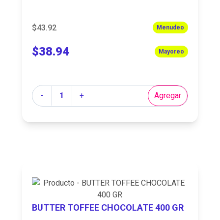
$43.92
Menudeo
$38.94
Mayoreo
Cantidad
-
+
Agregar
BUTTER TOFFEE CHOCOLATE 400 GR