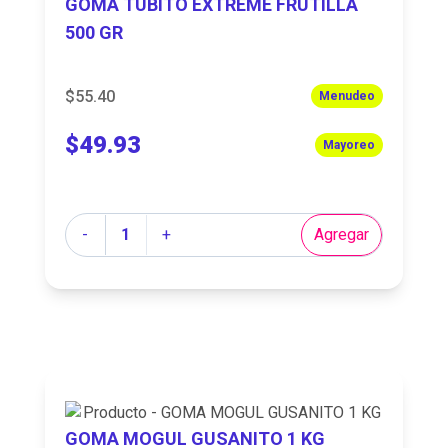
GOMA TUBITO EXTREME FRUTILLA
500 GR
$55.40
Menudeo
$49.93
Mayoreo
Cantidad
-
+
Agregar
GOMA MOGUL GUSANITO 1 KG