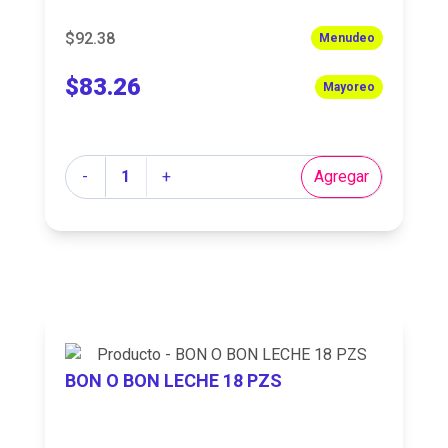
$92.38
Menudeo
$83.26
Mayoreo
Cantidad
-
+
Agregar
BON O BON LECHE 18 PZS