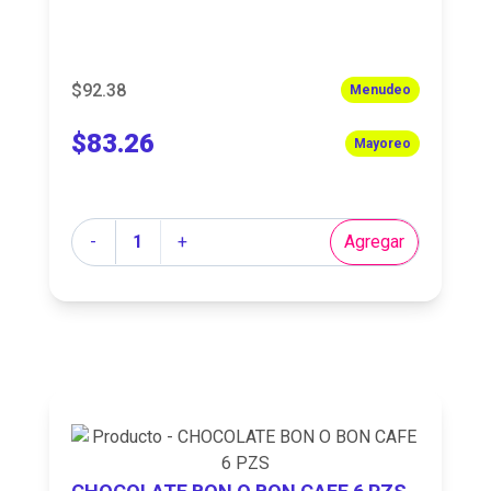
$92.38
Menudeo
$83.26
Mayoreo
Cantidad
-
+
Agregar