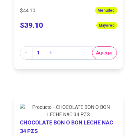
$44.10
Menudeo
$39.10
Mayoreo
Cantidad
-
+
Agregar
CHOCOLATE BON O BON LECHE NAC
34 PZS