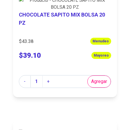
CHOCOLATE SAPITO MIX BOLSA 20
PZ
$43.38
Menudeo
$39.10
Mayoreo
Cantidad
-
+
Agregar