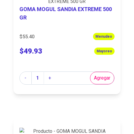
GOMA MOGUL SANDIA EXTREME 500
GR
$55.40
Menudeo
$49.93
Mayoreo
Cantidad
-
+
Agregar