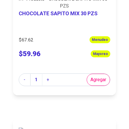
CHOCOLATE SAPITO MIX 30 PZS
$67.62
Menudeo
$59.96
Mayoreo
Cantidad
-
+
Agregar