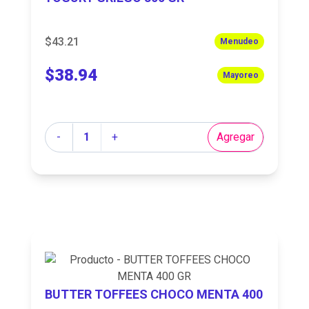
$43.21
Menudeo
$38.94
Mayoreo
Cantidad
-
+
Agregar
BUTTER TOFFEES CHOCO MENTA 400