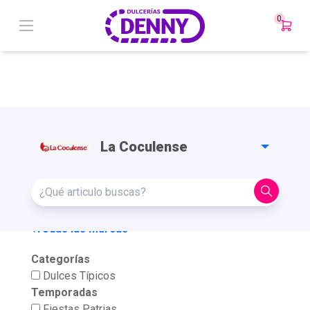
0
La Coculense
¿Qué
articulo
buscas?
Todas las marcas
Categorías
Dulces Típicos
Temporadas
Fiestas Patrias