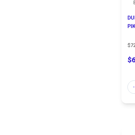
DU
PI
$7
$
Can
-