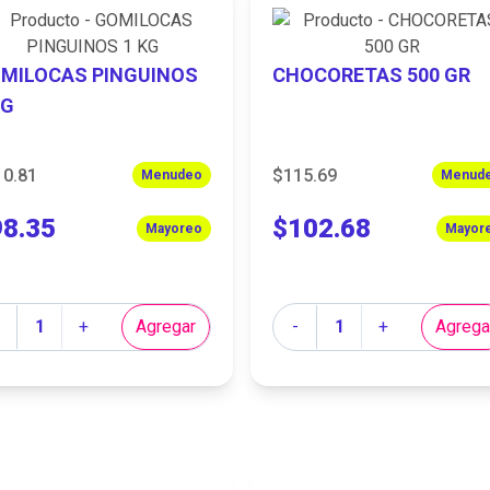
MILOCAS PINGUINOS
CHOCORETAS 500 GR
KG
10.81
$115.69
Menudeo
Menud
98.35
$102.68
Mayoreo
Mayor
tidad
Cantidad
+
Agregar
-
+
Agrega