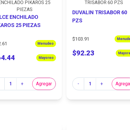
DUVALIN TRISABOR 60
LCE ENCHILADO
PZS
KAROS 25 PIEZAS
$103.91
Menud
2.61
Menudeo
$92.23
Mayor
64.44
Mayoreo
tidad
Cantidad
+
Agregar
-
+
Agrega