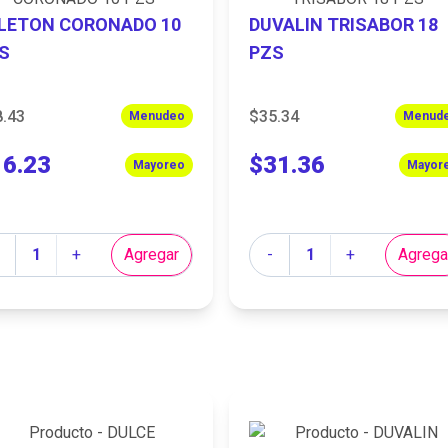
LETON CORONADO 10
DUVALIN TRISABOR 18
S
PZS
8.43
$35.34
Menudeo
Menud
16.23
$31.36
Mayoreo
Mayor
tidad
Cantidad
+
Agregar
-
+
Agrega