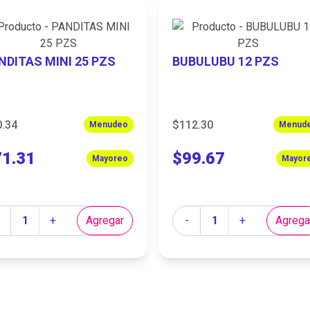
NDITAS MINI 25 PZS
BUBULUBU 12 PZS
0.34
$112.30
Menudeo
Menud
71.31
$99.67
Mayoreo
Mayor
tidad
Cantidad
+
Agregar
-
+
Agrega