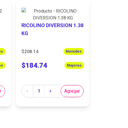
RICOLINO DIVERSION 1.38
KG
$208.14
eo
Menudeo
$184.74
eo
Mayoreo
Cantidad
r
-
+
Agregar