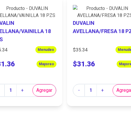
VALIN
DUVALIN
ELLANA/VAINILLA 18
AVELLANA/FRESA 18 P
S
5.34
$35.34
Menudeo
Menud
31.36
$31.36
Mayoreo
Mayor
tidad
Cantidad
+
Agregar
-
+
Agrega