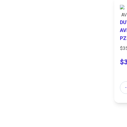
DU
AV
PZ
$3
$
Can
-