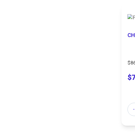
CH
$8
$
Can
-