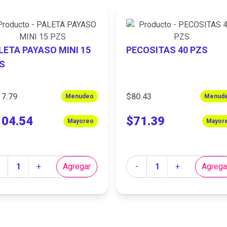
LETA PAYASO MINI 15
PECOSITAS 40 PZS
S
17.79
$80.43
Menudeo
Menud
104.54
$71.39
Mayoreo
Mayor
tidad
Cantidad
+
Agregar
-
+
Agrega