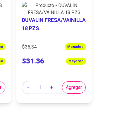
DUVALIN FRESA/VAINILLA
18 PZS
$35.34
eo
Menudeo
$31.36
eo
Mayoreo
Cantidad
r
-
+
Agregar