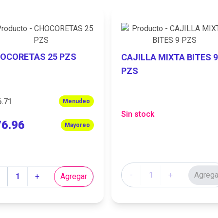
OCORETAS 25 PZS
CAJILLA MIXTA BITES 
PZS
6.71
Menudeo
Sin stock
76.96
Mayoreo
Cantidad
tidad
-
+
Agrega
+
Agregar