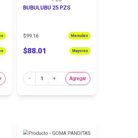
BUBULUBU 25 PZS
$99.16
eo
Menudeo
$88.01
eo
Mayoreo
Cantidad
r
-
+
Agregar