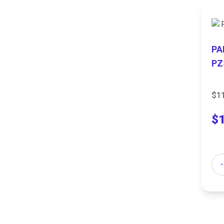
PA
PZ
$1
$
Can
-