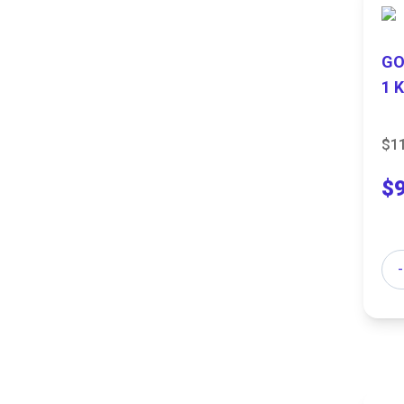
GO
1 
$1
$
Can
-