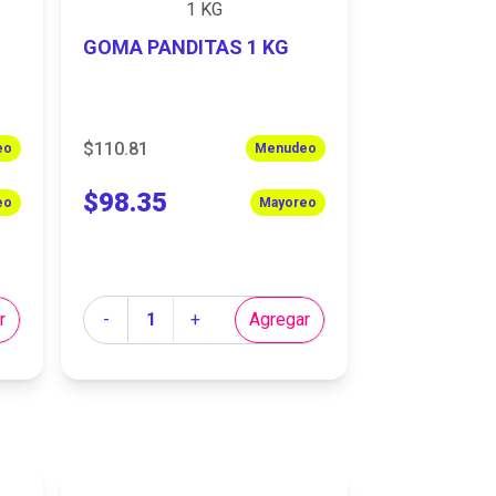
GOMA PANDITAS 1 KG
$110.81
eo
Menudeo
$98.35
eo
Mayoreo
Cantidad
r
-
+
Agregar