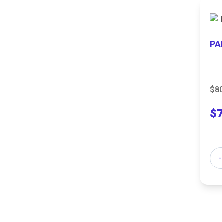
PA
$8
$
Can
-