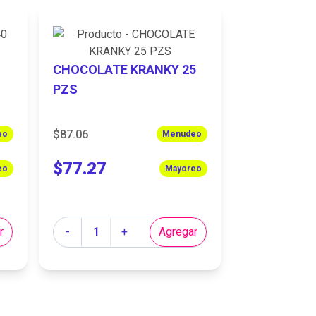
CHOCOLATE KRANKY 25
PZS
$87.06
eo
Menudeo
$77.27
eo
Mayoreo
Cantidad
r
-
+
Agregar