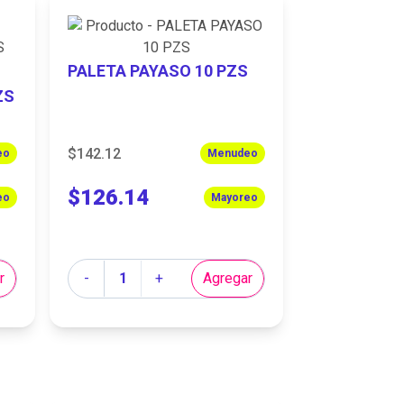
PALETA PAYASO 10 PZS
ZS
$142.12
eo
Menudeo
$126.14
eo
Mayoreo
Cantidad
r
-
+
Agregar