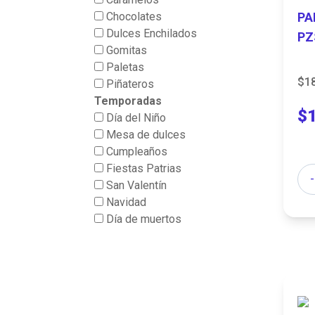
Chocolates
PA
Dulces Enchilados
PZ
Gomitas
Paletas
$1
Piñateros
Temporadas
$
Día del Niño
Mesa de dulces
Cumpleaños
Fiestas Patrias
Can
-
San Valentín
Navidad
Día de muertos