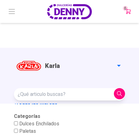
0
Karla
¿Qué
articulo
Todas las marcas
buscas?
Categorías
Dulces Enchilados
Paletas