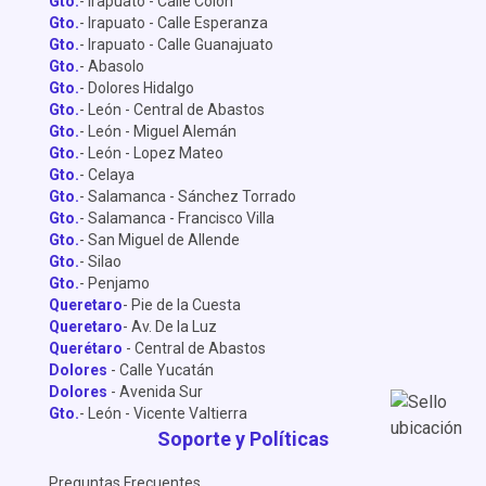
Gto.
- Irapuato - Calle Colón
Gto.
- Irapuato - Calle Esperanza
Gto.
- Irapuato - Calle Guanajuato
Gto.
- Abasolo
Gto.
- Dolores Hidalgo
Gto.
- León - Central de Abastos
Gto.
- León - Miguel Alemán
Gto.
- León - Lopez Mateo
Gto.
- Celaya
Gto.
- Salamanca - Sánchez Torrado
Gto.
- Salamanca - Francisco Villa
Gto.
- San Miguel de Allende
Gto.
- Silao
Gto.
- Penjamo
Queretaro
- Pie de la Cuesta
Queretaro
- Av. De la Luz
Querétaro
- Central de Abastos
Dolores
- Calle Yucatán
Dolores
- Avenida Sur
Gto.
- León - Vicente Valtierra
Soporte y Políticas
Preguntas Frecuentes