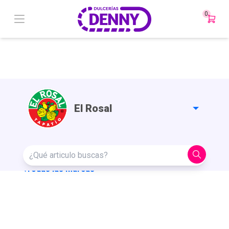
0
El Rosal
¿Qué
articulo
Todas las marcas
buscas?